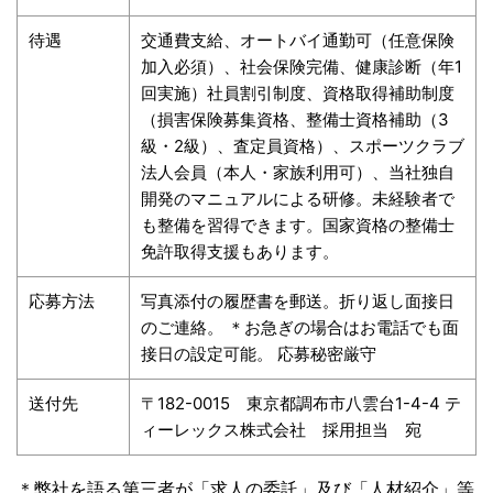
待遇
交通費支給、オートバイ通勤可（任意保険
加入必須）、社会保険完備、健康診断（年1
回実施）社員割引制度、資格取得補助制度
（損害保険募集資格、整備士資格補助（3
級・2級）、査定員資格）、スポーツクラブ
法人会員（本人・家族利用可）、当社独自
開発のマニュアルによる研修。未経験者で
も整備を習得できます。国家資格の整備士
免許取得支援もあります。
応募方法
写真添付の履歴書を郵送。折り返し面接日
のご連絡。
＊お急ぎの場合はお電話でも面
接日の設定可能。
応募秘密厳守
送付先
〒182-0015 東京都調布市八雲台1-4-4
テ
ィーレックス株式会社 採用担当 宛
＊弊社を語る第三者が「求人の委託」及び「人材紹介」等