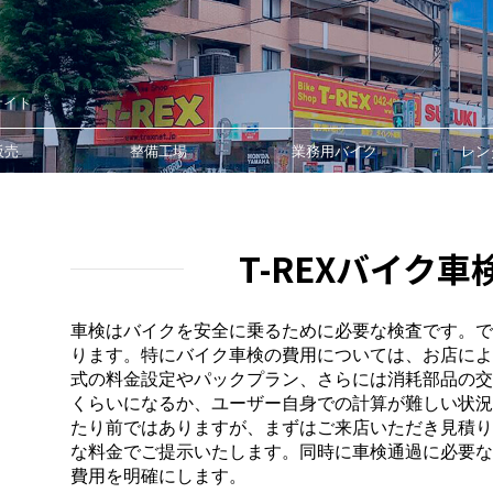
サイト
販売
整備工場
業務用バイク
レン
T-REXバイク
車検はバイクを安全に乗るために必要な検査です。で
ります。特にバイク車検の費用については、お店によ
式の料金設定やパックプラン、さらには消耗部品の交
くらいになるか、ユーザー自身での計算が難しい状況で
たり前ではありますが、まずはご来店いただき見積り
な料金でご提示いたします。同時に車検通過に必要な
費用を明確にします。