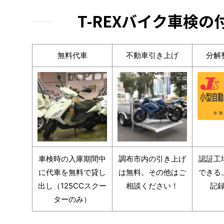
T-REXバイク車検
無料代車
不動車引き上げ
分解
車検時の入庫期間中
調布市内の引き上げ
認証工
に代車を無料で貸し
は無料。その他はご
できる
出し（125CCスクー
相談ください！
記
ターのみ）