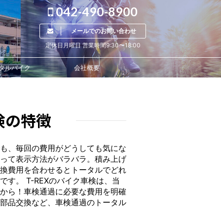
042-490-8900
メールでのお問い合わせ
定休日月曜日 営業時間9:30〜18:00
タルバイク
会社概要
車検の特徴
も、毎回の費用がどうしても気にな
って表示方法がバラバラ。積み上げ
換費用を合わせるとトータルでどれ
す。 T-REXのバイク車検は、当
から！車検通過に必要な費用を明確
部品交換など、車検通過のトータル