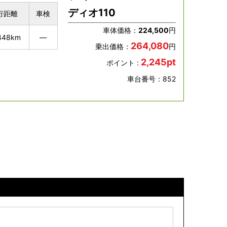
ディオ110
行距離
車検
車体価格：
224,500
円
448km
―
264,080
乗出価格：
円
2,245pt
ポイント :
車台番号：852