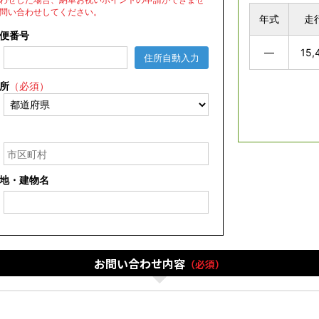
問い合わせしてください。
年式
走
便番号
―
15,
住所自動入力
所
（必須）
地・建物名
お問い合わせ内容
（必須）