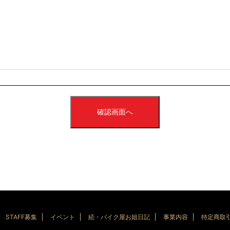
確認画面へ
STAFF募集
イベント
続・バイク屋お姐日記
事業内容
特定商取