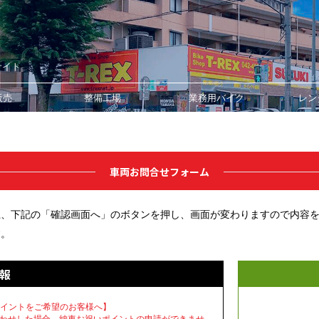
サイト
販売
整備工場
業務用バイク
レン
車両お問合せフォーム
上、下記の「確認画面へ」のボタンを押し、画面が変わりますので内容
す。
報
いポイントをご希望のお客様へ】
わせした場合、納車お祝いポイントの申請ができませ