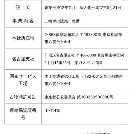
設 立
創業平成12年11月 法人化平成17年5月31日
事 業 内 容
二輪車の販売・整備
T-REX多摩調布本店 〒182-0015 東京都調布
本社所在地
市八雲台1-4-4
T-REX名古屋支社
〒
名古屋市中区栄
460-0008
名古屋支社
丁目
番
号 栄ガスビル
階
3
15
33
13
調布サービス
国土交通省認証工場 〒182-0015 東京都調布
工場
市八雲台1-4-4
古物商許可証
東京都公安委員会 第303260506880号
運輸局認証番
１-11415
号